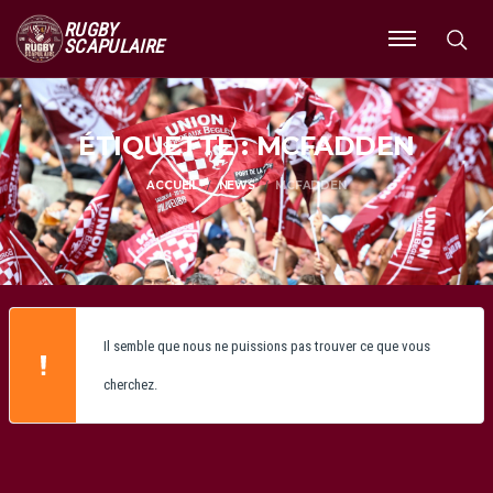
RUGBY
SCAPULAIRE
Ouvrir
le
menu
ÉTIQUETTE : MCFADDEN
ACCUEIL
NEWS
MCFADDEN
Il semble que nous ne puissions pas trouver ce que vous
cherchez.