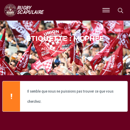
RUGBY
SCAPULAIRE
Ouvrir
le
menu
ÉTIQUETTE : MCPHEE
ACCUEIL
NEWS
MCPHEE
Il semble que nous ne puissions pas trouver ce que vous
cherchez.