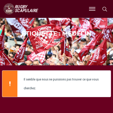
RUGBY
SCAPULAIRE
Ouvrir
le
menu
ÉTIQUETTE : MEDECIN
ACCUEIL
NEWS
MEDECIN
Il semble que nous ne puissions pas trouver ce que vous
cherchez.