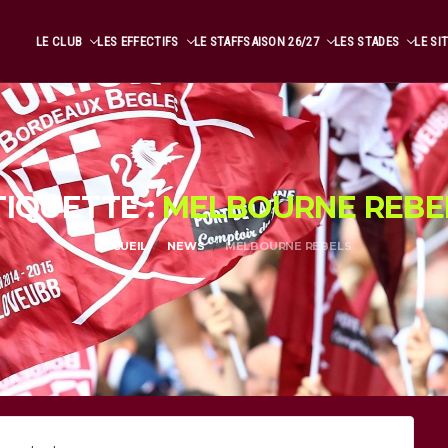
LE CLUB
LES EFFECTIFS
LE STAFF
SAISON 26/27
LES STADES
LE SI
TIQUETTE :
MELBOURNE REBE
ACCUEIL
NEWS
MELBOURNE REBELS