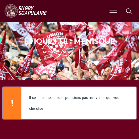
RUGBY
SCAPULAIRE
Ouvrir
le
menu
ÉTIQUETTE : MENISQUE
ACCUEIL
NEWS
MENISQUE
Il semble que nous ne puissions pas trouver ce que vous
cherchez.