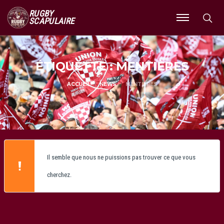
RUGBY
SCAPULAIRE
Ouvrir
le
menu
ÉTIQUETTE : MENTIÈRES
ACCUEIL
NEWS
MENTIÈRES
Il semble que nous ne puissions pas trouver ce que vous
cherchez.