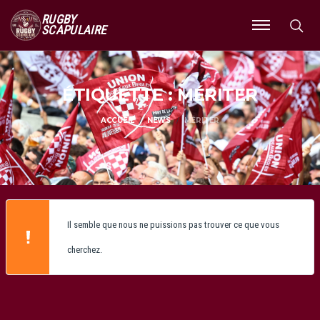
RUGBY
SCAPULAIRE
Ouvrir
le
menu
ÉTIQUETTE : MÉRITER
ACCUEIL
NEWS
MÉRITER
Il semble que nous ne puissions pas trouver ce que vous
cherchez.