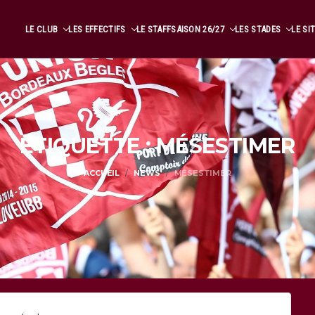
LE CLUB
LES EFFECTIFS
LE STAFF
SAISON 26/27
LES STADES
LE SI
ÉTIQUETTE : MÉSESTIMER
ACCUEIL
NEWS
MÉSESTIMER