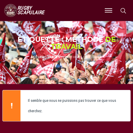
RUGBY
SCAPULAIRE
Ouvrir
le
menu
ÉTIQUETTE : MÉTHODE
DE
TRAVAIL
ACCUEIL
NEWS
MÉTHODE DE TRAVAIL
Il semble que nous ne puissions pas trouver ce que vous
cherchez.