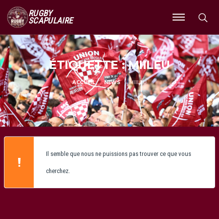
RUGBY
SCAPULAIRE
Ouvrir
le
menu
ÉTIQUETTE : MIILEU
ACCUEIL
NEWS
MIILEU
Il semble que nous ne puissions pas trouver ce que vous
cherchez.