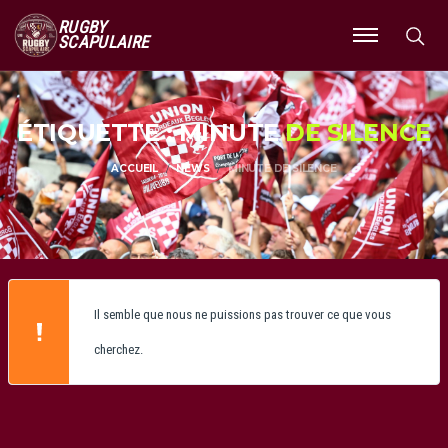
RUGBY
SCAPULAIRE
Ouvrir
le
menu
ÉTIQUETTE : MINUTE
DE SILENCE
ACCUEIL
NEWS
MINUTE DE SILENCE
Il semble que nous ne puissions pas trouver ce que vous
cherchez.