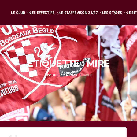
LE CLUB
LES EFFECTIFS
LE STAFF
SAISON 26/27
LES STADES
LE SI
ÉTIQUETTE : MIRE
ACCUEIL
NEWS
MIRE