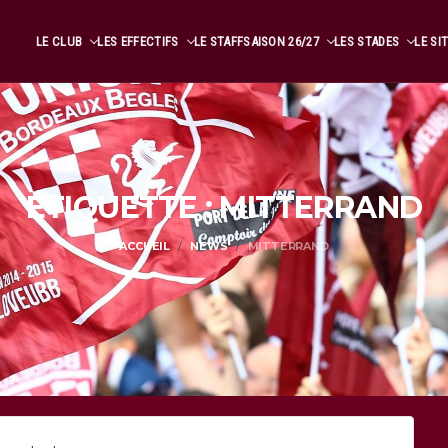
LE CLUB
LES EFFECTIFS
LE STAFF
SAISON 26/27
LES STADES
LE SI
ÉTIQUETTE : MITTERRAND
ACCUEIL
NEWS
MITTERRAND