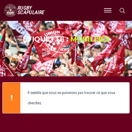
RUGBY
SCAPULAIRE
Ouvrir
le
menu
ÉTIQUETTE :
MOBILISÉS
ACCUEIL
NEWS
MOBILISÉS
Il semble que nous ne puissions pas trouver ce que vous
cherchez.