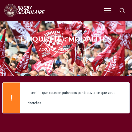
RUGBY
SCAPULAIRE
Ouvrir
le
menu
ÉTIQUETTE : MODALITÉS
ACCUEIL
NEWS
MODALITÉS
Il semble que nous ne puissions pas trouver ce que vous
cherchez.