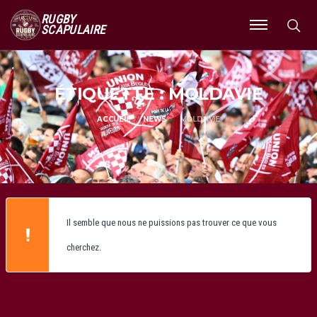
RUGBY
SCAPULAIRE
Ouvrir
le
menu
ÉTIQUETTE : MOLDAVIE
ACCUEIL
NEWS
MOLDAVIE
Il semble que nous ne puissions pas trouver ce que vous
cherchez.