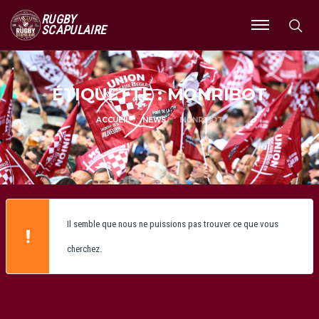
RUGBY
SCAPULAIRE
Ouvrir
le
menu
ÉTIQUETTE : MONRIBOT
ACCUEIL
NEWS
MONRIBOT
Il semble que nous ne puissions pas trouver ce que vous
cherchez.