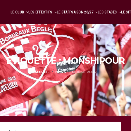
LE CLUB
LES EFFECTIFS
LE STAFF
SAISON 26/27
LES STADES
LE SI
ÉTIQUETTE : MONSHIPOUR
ACCUEIL
NEWS
MONSHIPOUR