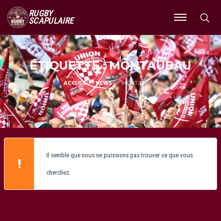
RUGBY
SCAPULAIRE
Ouvrir
le
menu
ÉTIQUETTE : MONTAUBAU
ACCUEIL
NEWS
MONTAUBAU
Il semble que nous ne puissions pas trouver ce que vous
cherchez.