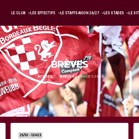
LE CLUB
LES EFFECTIFS
LE STAFF
SAISON 26/27
LES STADES
LE SI
BRÈVES
ACCUEIL
BRÈVES
PAGE 5 284
25/10 - 12H23