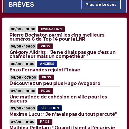
BRÈVES
Plus de brèves
08/08 - 19H00
EVALUATION
Pierre Bochaton parmi les cinq meilleurs
numéros 6 de Top 14 pour la LNR
08/08 - 15H00
PROS
Grégory Alldritt : “Je ne dirais pas que c’est un
chambreur mais un compétiteur”
08/08 - 11H00
ANCIENS
Enzo Fernandes rejoint Floirac
08/08 - 07H00
PROS
Découvrez un peu plus Hugo Avogadro
07/08 - 19H00
PROS
Une matinée de cohésion en ville pour les
joueurs
07/08 - 15H00
SÉLECTION
Maxime Lucu : “Je n’avais pas du tout percuté”
07/08 - 11H00
PROS
Mathieu Pelletan : “Quand il vient à l’écurie, je