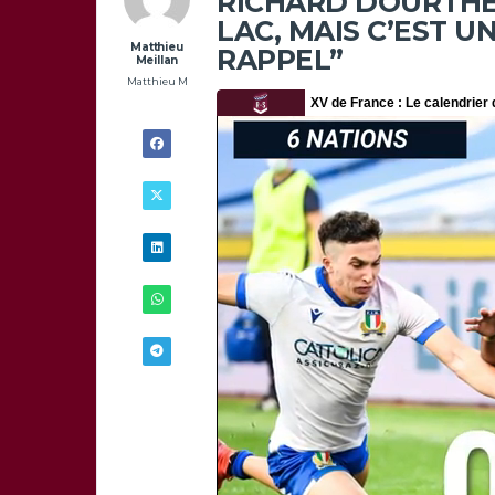
RICHARD DOURTHE :
LAC, MAIS C’EST 
Matthieu
RAPPEL”
Meillan
Matthieu M
30/04 -
9H00