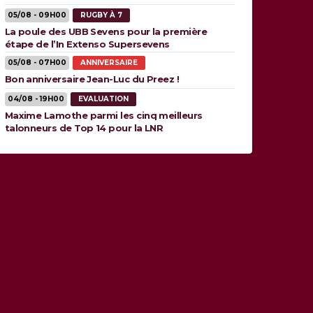
05/08 - 09H00
RUGBY À 7
La poule des UBB Sevens pour la première
étape de l’In Extenso Supersevens
05/08 - 07H00
ANNIVERSAIRE
Bon anniversaire Jean-Luc du Preez !
04/08 - 19H00
EVALUATION
Maxime Lamothe parmi les cinq meilleurs
talonneurs de Top 14 pour la LNR