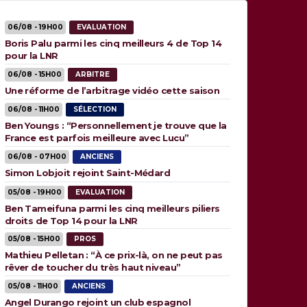
06/08 - 19H00
EVALUATION
Boris Palu parmi les cinq meilleurs 4 de Top 14
pour la LNR
06/08 - 15H00
ARBITRE
Une réforme de l’arbitrage vidéo cette saison
06/08 - 11H00
SÉLECTION
Ben Youngs : “Personnellement je trouve que la
France est parfois meilleure avec Lucu”
06/08 - 07H00
ANCIENS
Simon Lobjoit rejoint Saint-Médard
05/08 - 19H00
EVALUATION
Ben Tameifuna parmi les cinq meilleurs piliers
droits de Top 14 pour la LNR
05/08 - 15H00
PROS
Mathieu Pelletan : “À ce prix-là, on ne peut pas
rêver de toucher du très haut niveau”
05/08 - 11H00
ANCIENS
Angel Durango rejoint un club espagnol