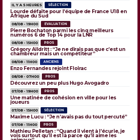
IL Y A 5 HEURES
SÉLECTION
Lourde défaite pour l’équipe de France U18 en
Afrique du Sud
08/08 - 19H00
EVALUATION
Pierre Bochaton parmi les cinq meilleurs
numéros 6 de Top 14 pour la LNR
08/08 - 15H00
PROS
Grégory Alldritt : “Je ne dirais pas que c’est un
chambreur mais un compétiteur”
08/08 - 11H00
ANCIENS
Enzo Fernandes rejoint Floirac
08/08 - 07H00
PROS
Découvrez un peu plus Hugo Avogadro
07/08 - 19H00
PROS
Une matinée de cohésion en ville pour les
joueurs
07/08 - 15H00
SÉLECTION
Maxime Lucu : “Je n’avais pas du tout percuté”
07/08 - 11H00
PROS
Mathieu Pelletan : “Quand il vient à l’écurie, je
vois surtout qu’il est là parce qu’il aime les
animaux”