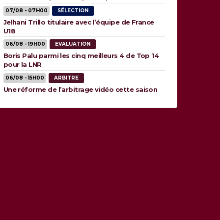
animaux”
07/08 - 07H00
SÉLECTION
Jelhani Trillo titulaire avec l’équipe de France
U18
06/08 - 19H00
EVALUATION
Boris Palu parmi les cinq meilleurs 4 de Top 14
pour la LNR
06/08 - 15H00
ARBITRE
Une réforme de l’arbitrage vidéo cette saison