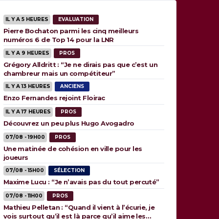
IL Y A 5 HEURES
EVALUATION
Pierre Bochaton parmi les cinq meilleurs
numéros 6 de Top 14 pour la LNR
IL Y A 9 HEURES
PROS
Grégory Alldritt : “Je ne dirais pas que c’est un
chambreur mais un compétiteur”
IL Y A 13 HEURES
ANCIENS
Enzo Fernandes rejoint Floirac
IL Y A 17 HEURES
PROS
Découvrez un peu plus Hugo Avogadro
07/08 - 19H00
PROS
Une matinée de cohésion en ville pour les
joueurs
07/08 - 15H00
SÉLECTION
Maxime Lucu : “Je n’avais pas du tout percuté”
07/08 - 11H00
PROS
Mathieu Pelletan : “Quand il vient à l’écurie, je
vois surtout qu’il est là parce qu’il aime les