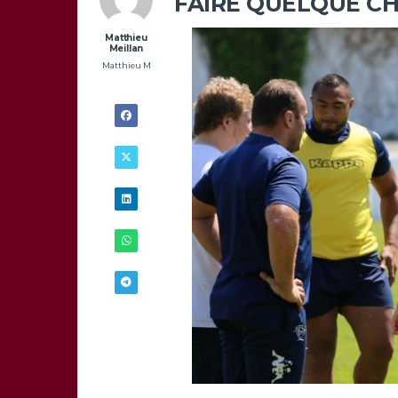
FAIRE QUELQUE C
Matthieu
Meillan
Matthieu M
3/05 -
20H00