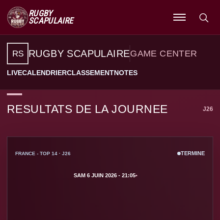
RUGBY
SCAPULAIRE
Ouvrir
le
RUGBY SCAPULAIRE
GAME CENTER
RS
menu
LIVE
CALENDRIER
CLASSEMENT
NOTES
RESULTATS DE LA JOURNEE
J26
TERMINE
FRANCE - TOP 14 · J26
SAM 6 JUIN 2026 - 21:05