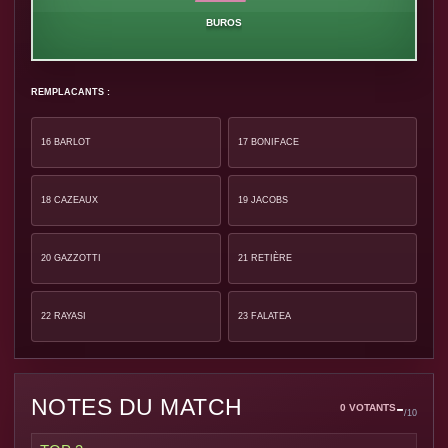
BUROS
REMPLACANTS :
16 BARLOT
17 BONIFACE
18 CAZEAUX
19 JACOBS
20 GAZZOTTI
21 RETIÈRE
22 RAYASI
23 FALATEA
-
NOTES DU MATCH
0 VOTANTS
/10