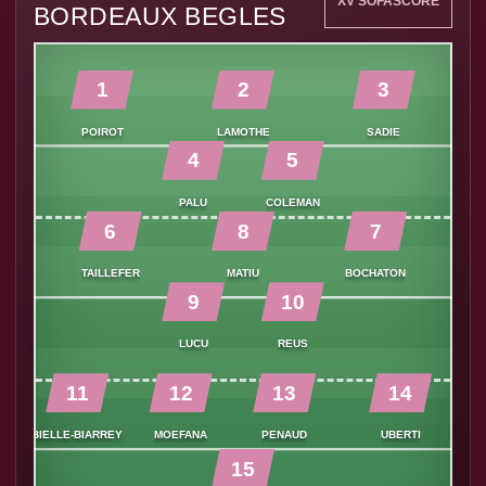
XV SOFASCORE
BORDEAUX BEGLES
1
2
3
POIROT
LAMOTHE
SADIE
4
5
PALU
COLEMAN
6
8
7
TAILLEFER
MATIU
BOCHATON
9
10
LUCU
REUS
11
12
13
14
BIELLE-BIARREY
MOEFANA
PENAUD
UBERTI
15