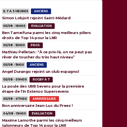
IL Y A 3 HEURES
ANCIENS
Simon Lobjoit rejoint Saint-Médard
05/08 - 19H00
EVALUATION
Ben Tameifuna parmi les cinq meilleurs piliers
droits de Top 14 pour la LNR
05/08 - 15H00
PROS
Mathieu Pelletan : “À ce prix-là, on ne peut pas
rêver de toucher du très haut niveau”
05/08 - 11H00
ANCIENS
Angel Durango rejoint un club espagnol
05/08 - 09H00
RUGBY À 7
La poule des UBB Sevens pour la première
étape de l’In Extenso Supersevens
05/08 - 07H00
ANNIVERSAIRE
Bon anniversaire Jean-Luc du Preez !
04/08 - 19H00
EVALUATION
Maxime Lamothe parmi les cinq meilleurs
talonneurs de Top 14 pour la LNR