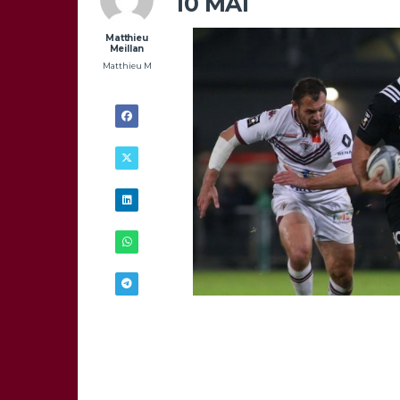
10 MAI
Matthieu
Meillan
Matthieu M
5/05 - 8H00