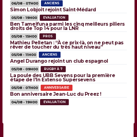
06/08 - 07H00
ANCIENS
Simon Lobjoit rejoint Saint-Médard
05/08 - 19H00
EVALUATION
Ben Tameifuna parmi les cinq meilleurs piliers
droits de Top 14 pour la LNR
05/08 - 15H00
PROS
Mathieu Pelletan : “À ce prix-là, on ne peut pas
rêver de toucher du très haut niveau”
05/08 - 11H00
ANCIENS
Angel Durango rejoint un club espagnol
05/08 - 09H00
RUGBY À 7
La poule des UBB Sevens pour la première
étape de l’In Extenso Supersevens
05/08 - 07H00
ANNIVERSAIRE
Bon anniversaire Jean-Luc du Preez !
04/08 - 19H00
EVALUATION
Maxime Lamothe parmi les cinq meilleurs
talonneurs de Top 14 pour la LNR