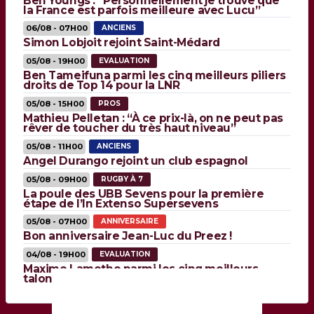
Ben Youngs : “Personnellement je trouve que
la France est parfois meilleure avec Lucu”
06/08 - 07H00
ANCIENS
Simon Lobjoit rejoint Saint-Médard
05/08 - 19H00
EVALUATION
Ben Tameifuna parmi les cinq meilleurs piliers
droits de Top 14 pour la LNR
05/08 - 15H00
PROS
Mathieu Pelletan : “À ce prix-là, on ne peut pas
rêver de toucher du très haut niveau”
05/08 - 11H00
ANCIENS
Angel Durango rejoint un club espagnol
05/08 - 09H00
RUGBY À 7
La poule des UBB Sevens pour la première
étape de l’In Extenso Supersevens
05/08 - 07H00
ANNIVERSAIRE
Bon anniversaire Jean-Luc du Preez !
04/08 - 19H00
EVALUATION
Maxime Lamothe parmi les cinq meilleurs
talonneurs de Top 14 pour la LNR