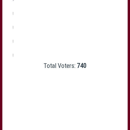
Sébastien Taofifenua
(0%, 3 Votes)
Sekope Kepu
(0%, 3 Votes)
Julien Rey
(0%, 3 Votes)
Benat Auzqui
(0%, 1 Votes)
Total Voters:
740