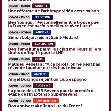
06/08 - 15H00
ARBITRE
Une réforme de l’arbitrage vidéo cette saison
06/08 - 11H00
SÉLECTION
Ben Youngs : “Personnellement je trouve que
la France est parfois meilleure avec Lucu”
06/08 - 07H00
ANCIENS
Simon Lobjoit rejoint Saint-Médard
05/08 - 19H00
EVALUATION
Ben Tameifuna parmi les cinq meilleurs piliers
droits de Top 14 pour la LNR
05/08 - 15H00
PROS
Mathieu Pelletan : “À ce prix-là, on ne peut pas
rêver de toucher du très haut niveau”
05/08 - 11H00
ANCIENS
Angel Durango rejoint un club espagnol
05/08 - 09H00
RUGBY À 7
La poule des UBB Sevens pour la première
étape de l’In Extenso Supersevens
05/08 - 07H00
ANNIVERSAIRE
Bon anniversaire Jean-Luc du Preez !