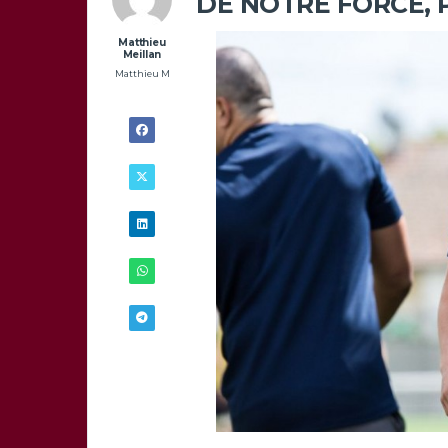
DE NOTRE FORCE, 
Matthieu
Meillan
Matthieu M
7/05 -
18H00