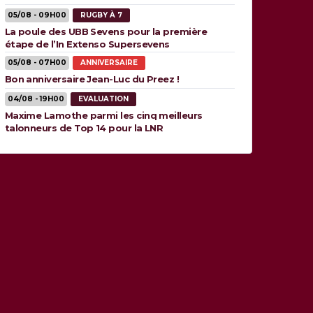
05/08 - 09H00
RUGBY À 7
La poule des UBB Sevens pour la première
étape de l’In Extenso Supersevens
05/08 - 07H00
ANNIVERSAIRE
Bon anniversaire Jean-Luc du Preez !
04/08 - 19H00
EVALUATION
Maxime Lamothe parmi les cinq meilleurs
talonneurs de Top 14 pour la LNR