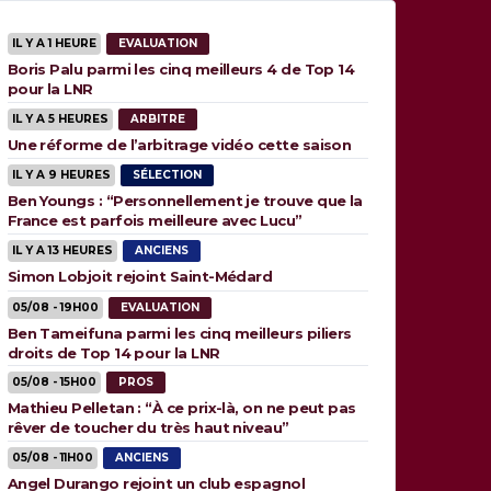
IL Y A 1 HEURE
EVALUATION
Boris Palu parmi les cinq meilleurs 4 de Top 14
pour la LNR
IL Y A 5 HEURES
ARBITRE
Une réforme de l’arbitrage vidéo cette saison
IL Y A 9 HEURES
SÉLECTION
Ben Youngs : “Personnellement je trouve que la
France est parfois meilleure avec Lucu”
IL Y A 13 HEURES
ANCIENS
Simon Lobjoit rejoint Saint-Médard
05/08 - 19H00
EVALUATION
Ben Tameifuna parmi les cinq meilleurs piliers
droits de Top 14 pour la LNR
05/08 - 15H00
PROS
Mathieu Pelletan : “À ce prix-là, on ne peut pas
rêver de toucher du très haut niveau”
05/08 - 11H00
ANCIENS
Angel Durango rejoint un club espagnol