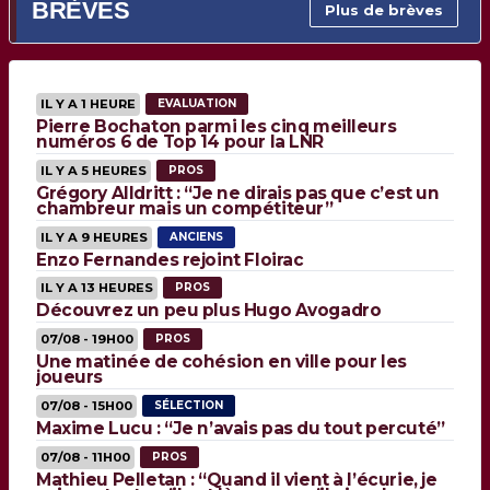
BRÈVES
Plus de brèves
IL Y A 1 HEURE
EVALUATION
Pierre Bochaton parmi les cinq meilleurs
numéros 6 de Top 14 pour la LNR
IL Y A 5 HEURES
PROS
Grégory Alldritt : “Je ne dirais pas que c’est un
chambreur mais un compétiteur”
IL Y A 9 HEURES
ANCIENS
Enzo Fernandes rejoint Floirac
IL Y A 13 HEURES
PROS
Découvrez un peu plus Hugo Avogadro
07/08 - 19H00
PROS
Une matinée de cohésion en ville pour les
joueurs
07/08 - 15H00
SÉLECTION
Maxime Lucu : “Je n’avais pas du tout percuté”
07/08 - 11H00
PROS
Mathieu Pelletan : “Quand il vient à l’écurie, je