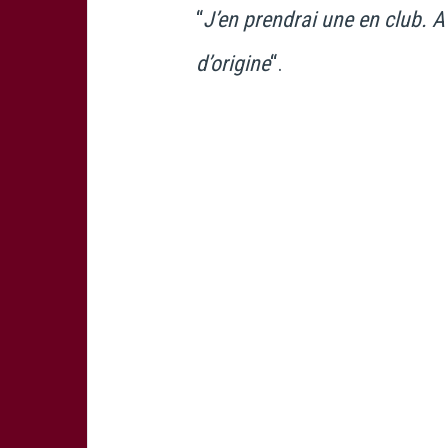
“
J’en prendrai une en club. 
d’origine
“.