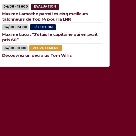
04/08 - 19H00
EVALUATION
Maxime Lamothe parmi les cinq meilleurs
talonneurs de Top 14 pour la LNR
04/08 - 15H00
SÉLECTION
Maxime Lucu : “J’étais le capitaine qui en avait
pris 60”
04/08 - 11H00
RECRUTEMENT
Découvrez un peu plus Tom Willis