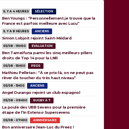
IL Y A 4 HEURES
SÉLECTION
Ben Youngs : “Personnellement je trouve que la
France est parfois meilleure avec Lucu”
IL Y A 8 HEURES
ANCIENS
Simon Lobjoit rejoint Saint-Médard
05/08 - 19H00
EVALUATION
Ben Tameifuna parmi les cinq meilleurs piliers
droits de Top 14 pour la LNR
05/08 - 15H00
PROS
Mathieu Pelletan : “À ce prix-là, on ne peut pas
rêver de toucher du très haut niveau”
05/08 - 11H00
ANCIENS
Angel Durango rejoint un club espagnol
05/08 - 09H00
RUGBY À 7
La poule des UBB Sevens pour la première
étape de l’In Extenso Supersevens
05/08 - 07H00
ANNIVERSAIRE
Bon anniversaire Jean-Luc du Preez !