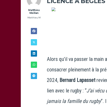
LICENCE À BÈGLES
Matthieu
Meillan
Matthieu M
Alors qu’il va passer la main 
consacrer pleinement à la pr
2024,
Bernard Lapasset
revien
11/05 -
lien avec le rugby : “
J’ai vécu
13H00
jamais la famille du rugby
“. 