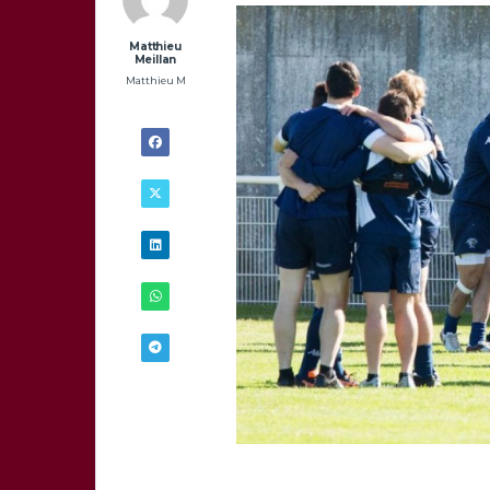
Matthieu
Meillan
Matthieu M
15/05 -
18H21