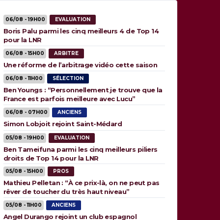
06/08 - 19H00
EVALUATION
Boris Palu parmi les cinq meilleurs 4 de Top 14
pour la LNR
06/08 - 15H00
ARBITRE
Une réforme de l’arbitrage vidéo cette saison
06/08 - 11H00
SÉLECTION
Ben Youngs : “Personnellement je trouve que la
France est parfois meilleure avec Lucu”
06/08 - 07H00
ANCIENS
Simon Lobjoit rejoint Saint-Médard
05/08 - 19H00
EVALUATION
Ben Tameifuna parmi les cinq meilleurs piliers
droits de Top 14 pour la LNR
05/08 - 15H00
PROS
Mathieu Pelletan : “À ce prix-là, on ne peut pas
rêver de toucher du très haut niveau”
05/08 - 11H00
ANCIENS
Angel Durango rejoint un club espagnol