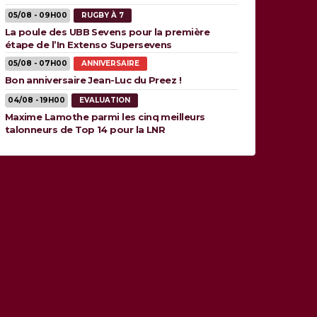
05/08 - 09H00
RUGBY À 7
La poule des UBB Sevens pour la première
étape de l’In Extenso Supersevens
05/08 - 07H00
ANNIVERSAIRE
Bon anniversaire Jean-Luc du Preez !
04/08 - 19H00
EVALUATION
Maxime Lamothe parmi les cinq meilleurs
talonneurs de Top 14 pour la LNR