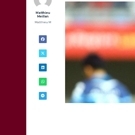
Matthieu
Meillan
Matthieu M
16/05 -
11H00