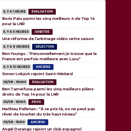
IL Y A 1 HEURE
EVALUATION
Boris Palu parmi les cinq meilleurs 4 de Top 14
pour la LNR
IL Y A 5 HEURES
ARBITRE
Une réforme de l’arbitrage vidéo cette saison
IL Y A 9 HEURES
SÉLECTION
Ben Youngs : “Personnellement je trouve que la
France est parfois meilleure avec Lucu”
IL Y A 13 HEURES
ANCIENS
Simon Lobjoit rejoint Saint-Médard
05/08 - 19H00
EVALUATION
Ben Tameifuna parmi les cinq meilleurs piliers
droits de Top 14 pour la LNR
05/08 - 15H00
PROS
Mathieu Pelletan : “À ce prix-là, on ne peut pas
rêver de toucher du très haut niveau”
05/08 - 11H00
ANCIENS
Angel Durango rejoint un club espagnol