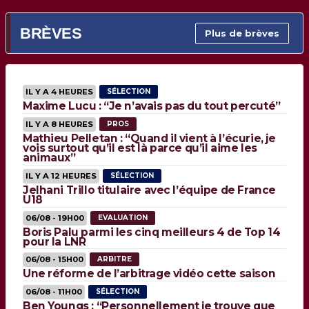
BRÈVES
Plus de brèves
IL Y A 4 HEURES
SÉLECTION
Maxime Lucu : “Je n’avais pas du tout percuté”
IL Y A 8 HEURES
PROS
Mathieu Pelletan : “Quand il vient à l’écurie, je
vois surtout qu’il est là parce qu’il aime les
animaux”
IL Y A 12 HEURES
SÉLECTION
Jelhani Trillo titulaire avec l’équipe de France
U18
06/08 - 19H00
EVALUATION
Boris Palu parmi les cinq meilleurs 4 de Top 14
pour la LNR
06/08 - 15H00
ARBITRE
Une réforme de l’arbitrage vidéo cette saison
06/08 - 11H00
SÉLECTION
Ben Youngs : “Personnellement je trouve que