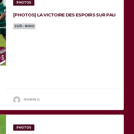
PHOTOS
[PHOTOS] LA VICTOIRE DES ESPOIRS SUR PAU
20/11 - 8H00
Juste avant la rencontre des professionnels,
les Espoirs de l’Union Bordeaux-Bègles
recevaient ceux de Pau, sur le terrain principal
de Moga. Nos jeunes reviennent...
ROMAIN D.
PHOTOS