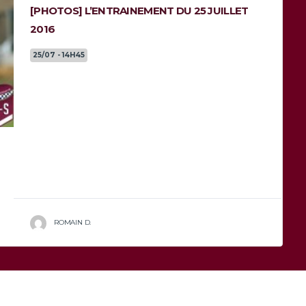
[PHOTOS] L’ENTRAINEMENT DU 25 JUILLET
2016
25/07 - 14H45
Jour de reprise pour les joueurs de l’UBB à
Moga, et jour de reprise pour Rugby-Scapulaire.
Voici de nombreuses photos de l’entrainement
du jour...
ROMAIN D.
2
3