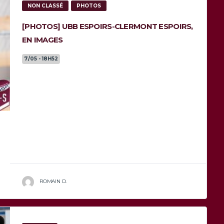
NON CLASSÉ
PHOTOS
[PHOTOS] UBB ESPOIRS-CLERMONT ESPOIRS,
EN IMAGES
7/05 - 18H52
En ce dimanche d’élections, sous le soleil du
Stade André Moga, devant une belle affluence,
nos jeunes espoirs affrontaient leurs
homologues clermontois pour la...
ROMAIN D.