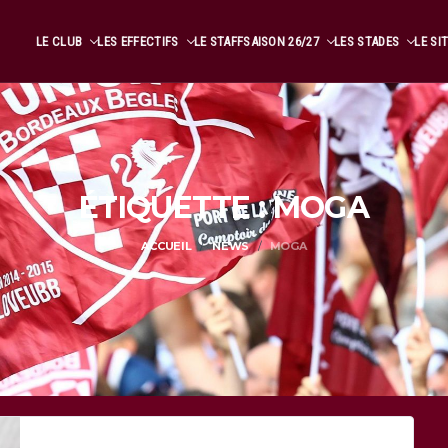
LE CLUB
LES EFFECTIFS
LE STAFF
SAISON 26/27
LES STADES
LE SI
ÉTIQUETTE : MOGA
ACCUEIL
NEWS
MOGA