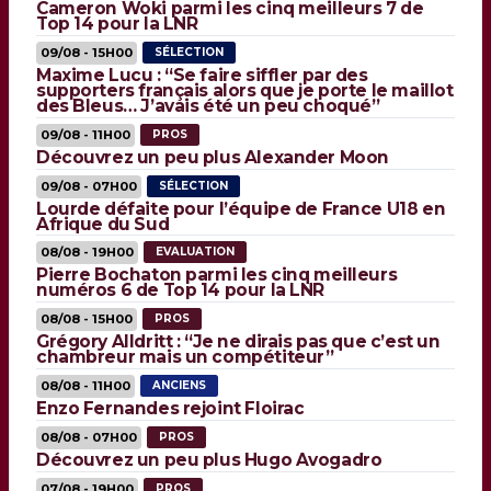
Cameron Woki parmi les cinq meilleurs 7 de
Top 14 pour la LNR
09/08 - 15H00
SÉLECTION
Maxime Lucu : “Se faire siffler par des
supporters français alors que je porte le maillot
des Bleus… J’avais été un peu choqué”
09/08 - 11H00
PROS
Découvrez un peu plus Alexander Moon
09/08 - 07H00
SÉLECTION
Lourde défaite pour l’équipe de France U18 en
Afrique du Sud
08/08 - 19H00
EVALUATION
Pierre Bochaton parmi les cinq meilleurs
numéros 6 de Top 14 pour la LNR
08/08 - 15H00
PROS
Grégory Alldritt : “Je ne dirais pas que c’est un
chambreur mais un compétiteur”
08/08 - 11H00
ANCIENS
Enzo Fernandes rejoint Floirac
08/08 - 07H00
PROS
Découvrez un peu plus Hugo Avogadro
07/08 - 19H00
PROS