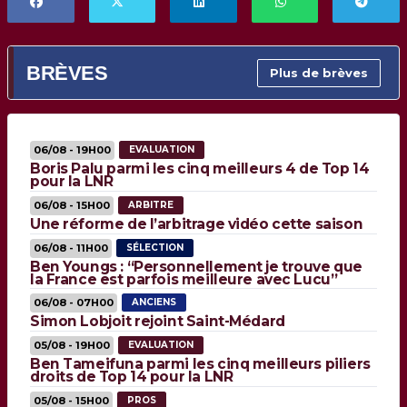
BRÈVES
Plus de brèves
06/08 - 19H00
EVALUATION
Boris Palu parmi les cinq meilleurs 4 de Top 14
pour la LNR
06/08 - 15H00
ARBITRE
Une réforme de l’arbitrage vidéo cette saison
06/08 - 11H00
SÉLECTION
Ben Youngs : “Personnellement je trouve que
la France est parfois meilleure avec Lucu”
06/08 - 07H00
ANCIENS
Simon Lobjoit rejoint Saint-Médard
05/08 - 19H00
EVALUATION
Ben Tameifuna parmi les cinq meilleurs piliers
droits de Top 14 pour la LNR
05/08 - 15H00
PROS