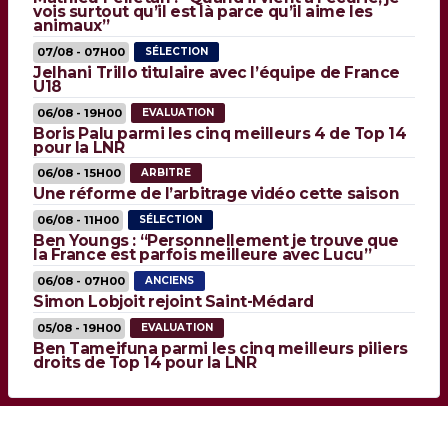
vois surtout qu’il est là parce qu’il aime les
animaux”
07/08 - 07H00
SÉLECTION
Jelhani Trillo titulaire avec l’équipe de France
U18
06/08 - 19H00
EVALUATION
Boris Palu parmi les cinq meilleurs 4 de Top 14
pour la LNR
06/08 - 15H00
ARBITRE
Une réforme de l’arbitrage vidéo cette saison
06/08 - 11H00
SÉLECTION
Ben Youngs : “Personnellement je trouve que
la France est parfois meilleure avec Lucu”
06/08 - 07H00
ANCIENS
Simon Lobjoit rejoint Saint-Médard
05/08 - 19H00
EVALUATION
Ben Tameifuna parmi les cinq meilleurs piliers
droits de Top 14 pour la LNR