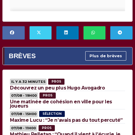
BRÈVES
Plus de brèves
IL Y A 32 MINUTES
PROS
Découvrez un peu plus Hugo Avogadro
07/08 - 19H00
PROS
Une matinée de cohésion en ville pour les
joueurs
07/08 - 15H00
SÉLECTION
Maxime Lucu : “Je n’avais pas du tout percuté”
07/08 - 11H00
PROS
Mathieu Pelletan : “Quand il vient à l’écurie, je