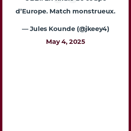
d’Europe. Match monstrueux.
— Jules Kounde (@jkeey4)
May 4, 2025
Le joueur de 24 ans, bien que né en région
parisienne, a fait tout sa formation aux Girondins
de Bordeaux, avant de rejoindre l’Espagne et
Séville puis le Barca. Il s’est blessé lors de la