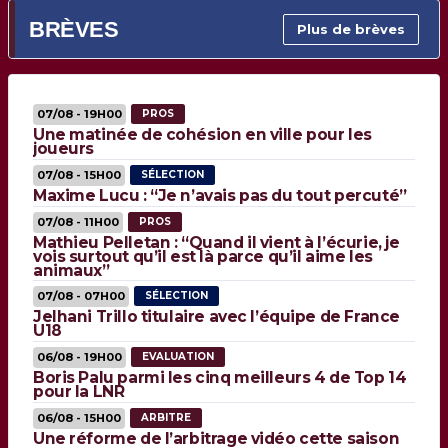
BRÈVES
Plus de brèves
07/08 - 19H00
PROS
Une matinée de cohésion en ville pour les
joueurs
07/08 - 15H00
SÉLECTION
Maxime Lucu : “Je n’avais pas du tout percuté”
07/08 - 11H00
PROS
Mathieu Pelletan : “Quand il vient à l’écurie, je
vois surtout qu’il est là parce qu’il aime les
animaux”
07/08 - 07H00
SÉLECTION
Jelhani Trillo titulaire avec l’équipe de France
U18
06/08 - 19H00
EVALUATION
Boris Palu parmi les cinq meilleurs 4 de Top 14
pour la LNR
06/08 - 15H00
ARBITRE
Une réforme de l’arbitrage vidéo cette saison