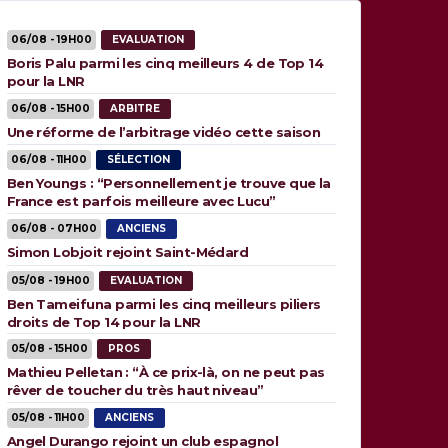
06/08 - 19H00
EVALUATION
Boris Palu parmi les cinq meilleurs 4 de Top 14
pour la LNR
06/08 - 15H00
ARBITRE
Une réforme de l’arbitrage vidéo cette saison
06/08 - 11H00
SÉLECTION
Ben Youngs : “Personnellement je trouve que la
France est parfois meilleure avec Lucu”
06/08 - 07H00
ANCIENS
Simon Lobjoit rejoint Saint-Médard
05/08 - 19H00
EVALUATION
Ben Tameifuna parmi les cinq meilleurs piliers
droits de Top 14 pour la LNR
05/08 - 15H00
PROS
Mathieu Pelletan : “À ce prix-là, on ne peut pas
rêver de toucher du très haut niveau”
05/08 - 11H00
ANCIENS
Angel Durango rejoint un club espagnol