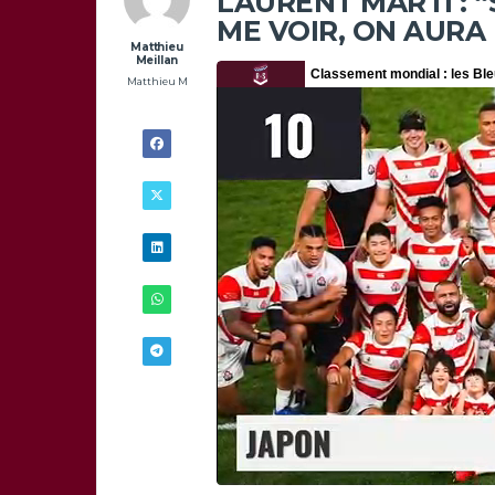
LAURENT MARTI : 
ME VOIR, ON AURA
Matthieu
Meillan
Matthieu M
9/05 -
18H00