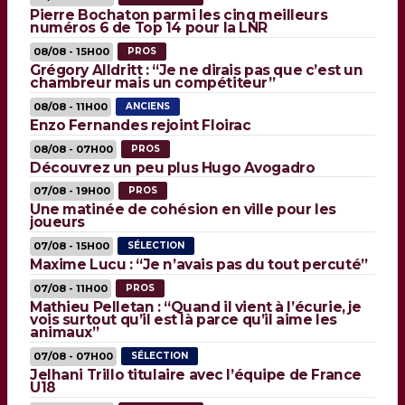
Pierre Bochaton parmi les cinq meilleurs
numéros 6 de Top 14 pour la LNR
08/08 - 15H00
PROS
Grégory Alldritt : “Je ne dirais pas que c’est un
chambreur mais un compétiteur”
08/08 - 11H00
ANCIENS
Enzo Fernandes rejoint Floirac
08/08 - 07H00
PROS
Découvrez un peu plus Hugo Avogadro
07/08 - 19H00
PROS
Une matinée de cohésion en ville pour les
joueurs
07/08 - 15H00
SÉLECTION
Maxime Lucu : “Je n’avais pas du tout percuté”
07/08 - 11H00
PROS
Mathieu Pelletan : “Quand il vient à l’écurie, je
vois surtout qu’il est là parce qu’il aime les
animaux”
07/08 - 07H00
SÉLECTION
Jelhani Trillo titulaire avec l’équipe de France
U18