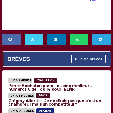
BRÈVES
Plus de brèves
IL Y A 1 HEURE
EVALUATION
Pierre Bochaton parmi les cinq meilleurs
numéros 6 de Top 14 pour la LNR
IL Y A 5 HEURES
PROS
Grégory Alldritt : “Je ne dirais pas que c’est un
chambreur mais un compétiteur”
IL Y A 9 HEURES
ANCIENS