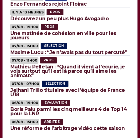
Enzo Fernandes rejoint Floirac
IL Y A 13 HEURES
PROS
Découvrez un peu plus Hugo Avogadro
07/08 - 19H00
PROS
Une matinée de cohésion en ville pour les
joueurs
07/08 - 15H00
SÉLECTION
Maxime Lucu : “Je n’avais pas du tout percuté”
07/08 - 11H00
PROS
Mathieu Pelletan : “Quand il vient à l’écurie, je
vois surtout qu’il est là parce qu’il aime les
animaux”
07/08 - 07H00
SÉLECTION
Jelhani Trillo titulaire avec l’équipe de France
U18
06/08 - 19H00
EVALUATION
Boris Palu parmi les cinq meilleurs 4 de Top 14
pour la LNR
06/08 - 15H00
ARBITRE
Une réforme de l’arbitrage vidéo cette saison