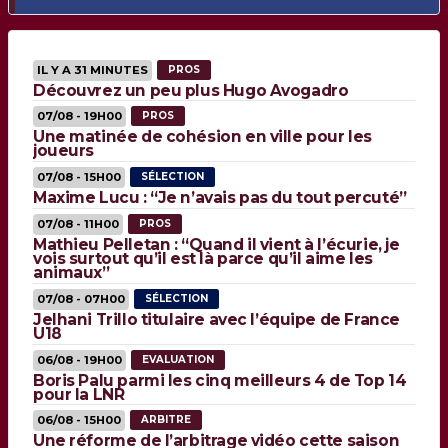
IL Y A 31 MINUTES
PROS
Découvrez un peu plus Hugo Avogadro
07/08 - 19H00
PROS
Une matinée de cohésion en ville pour les
joueurs
07/08 - 15H00
SÉLECTION
Maxime Lucu : “Je n’avais pas du tout percuté”
07/08 - 11H00
PROS
Mathieu Pelletan : “Quand il vient à l’écurie, je
vois surtout qu’il est là parce qu’il aime les
animaux”
07/08 - 07H00
SÉLECTION
Jelhani Trillo titulaire avec l’équipe de France
U18
06/08 - 19H00
EVALUATION
Boris Palu parmi les cinq meilleurs 4 de Top 14
pour la LNR
06/08 - 15H00
ARBITRE
Une réforme de l’arbitrage vidéo cette saison