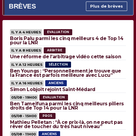
BRÈVES
Plus de brèves
IL Y A 4 HEURES
EVALUATION
Boris Palu parmi les cinq meilleurs 4 de Top 14
pour la LNR
IL Y A 8 HEURES
ARBITRE
Une réforme de l’arbitrage vidéo cette saison
IL Y A 12 HEURES
SÉLECTION
Ben Youngs : “Personnellement je trouve que
la France est parfois meilleure avec Lucu”
IL Y A 16 HEURES
ANCIENS
Simon Lobjoit rejoint Saint-Médard
05/08 - 19H00
EVALUATION
Ben Tameifuna parmi les cinq meilleurs piliers
droits de Top 14 pour la LNR
05/08 - 15H00
PROS
Mathieu Pelletan : “À ce prix-là, on ne peut pas
rêver de toucher du très haut niveau”
05/08 - 11H00
ANCIENS