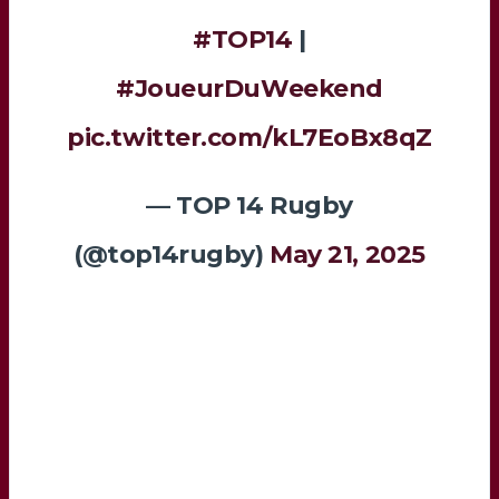
#TOP14
|
#JoueurDuWeekend
pic.twitter.com/kL7EoBx8qZ
— TOP 14 Rugby
(@top14rugby)
May 21, 2025