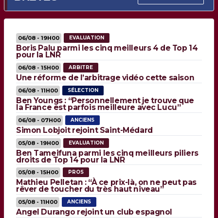
06/08 - 19H00
EVALUATION
Boris Palu parmi les cinq meilleurs 4 de Top 14
pour la LNR
06/08 - 15H00
ARBITRE
Une réforme de l’arbitrage vidéo cette saison
06/08 - 11H00
SÉLECTION
Ben Youngs : “Personnellement je trouve que
la France est parfois meilleure avec Lucu”
06/08 - 07H00
ANCIENS
Simon Lobjoit rejoint Saint-Médard
05/08 - 19H00
EVALUATION
Ben Tameifuna parmi les cinq meilleurs piliers
droits de Top 14 pour la LNR
05/08 - 15H00
PROS
Mathieu Pelletan : “À ce prix-là, on ne peut pas
rêver de toucher du très haut niveau”
05/08 - 11H00
ANCIENS
Angel Durango rejoint un club espagnol