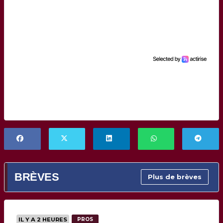
BRÈVES
Plus de brèves
IL Y A 2 HEURES
PROS