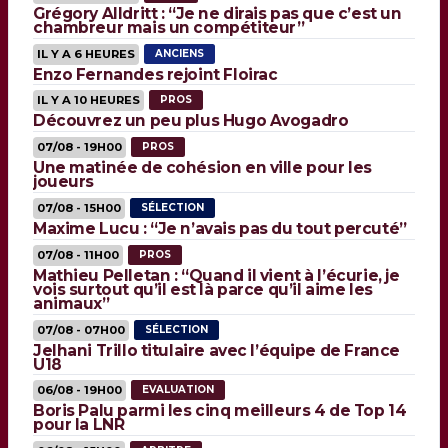
Grégory Alldritt : “Je ne dirais pas que c’est un
chambreur mais un compétiteur”
IL Y A 6 HEURES
ANCIENS
Enzo Fernandes rejoint Floirac
IL Y A 10 HEURES
PROS
Découvrez un peu plus Hugo Avogadro
07/08 - 19H00
PROS
Une matinée de cohésion en ville pour les
joueurs
07/08 - 15H00
SÉLECTION
Maxime Lucu : “Je n’avais pas du tout percuté”
07/08 - 11H00
PROS
Mathieu Pelletan : “Quand il vient à l’écurie, je
vois surtout qu’il est là parce qu’il aime les
animaux”
07/08 - 07H00
SÉLECTION
Jelhani Trillo titulaire avec l’équipe de France
U18
06/08 - 19H00
EVALUATION
Boris Palu parmi les cinq meilleurs 4 de Top 14
pour la LNR