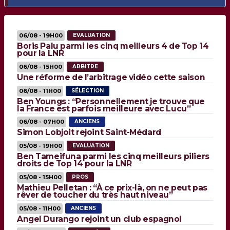
06/08 - 19H00
EVALUATION
Boris Palu parmi les cinq meilleurs 4 de Top 14
pour la LNR
06/08 - 15H00
ARBITRE
Une réforme de l’arbitrage vidéo cette saison
06/08 - 11H00
SÉLECTION
Ben Youngs : “Personnellement je trouve que
la France est parfois meilleure avec Lucu”
06/08 - 07H00
ANCIENS
Simon Lobjoit rejoint Saint-Médard
05/08 - 19H00
EVALUATION
Ben Tameifuna parmi les cinq meilleurs piliers
droits de Top 14 pour la LNR
05/08 - 15H00
PROS
Mathieu Pelletan : “À ce prix-là, on ne peut pas
rêver de toucher du très haut niveau”
05/08 - 11H00
ANCIENS
Angel Durango rejoint un club espagnol