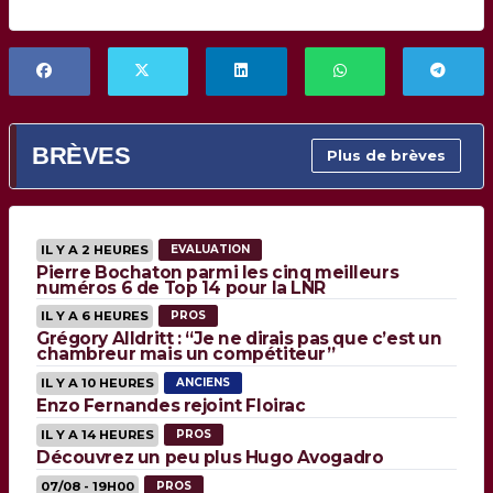
BRÈVES
Plus de brèves
IL Y A 2 HEURES
EVALUATION
Pierre Bochaton parmi les cinq meilleurs
numéros 6 de Top 14 pour la LNR
IL Y A 6 HEURES
PROS
Grégory Alldritt : “Je ne dirais pas que c’est un
chambreur mais un compétiteur”
IL Y A 10 HEURES
ANCIENS
Enzo Fernandes rejoint Floirac
IL Y A 14 HEURES
PROS
Découvrez un peu plus Hugo Avogadro
07/08 - 19H00
PROS