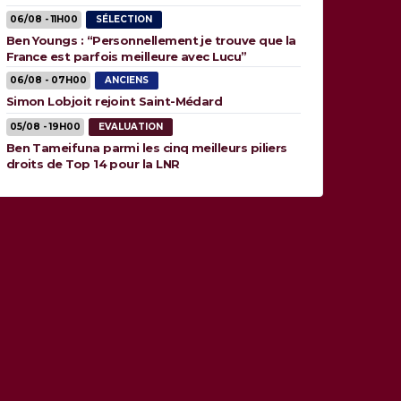
06/08 - 11H00
SÉLECTION
Ben Youngs : “Personnellement je trouve que la
France est parfois meilleure avec Lucu”
06/08 - 07H00
ANCIENS
Simon Lobjoit rejoint Saint-Médard
05/08 - 19H00
EVALUATION
Ben Tameifuna parmi les cinq meilleurs piliers
droits de Top 14 pour la LNR