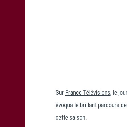
Sur
France Télévisions
, le j
évoqua le brillant parcours d
cette saison.