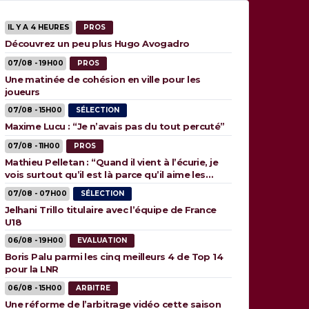
IL Y A 4 HEURES
PROS
Découvrez un peu plus Hugo Avogadro
07/08 - 19H00
PROS
Une matinée de cohésion en ville pour les
joueurs
07/08 - 15H00
SÉLECTION
Maxime Lucu : “Je n’avais pas du tout percuté”
07/08 - 11H00
PROS
Mathieu Pelletan : “Quand il vient à l’écurie, je
vois surtout qu’il est là parce qu’il aime les
animaux”
07/08 - 07H00
SÉLECTION
Jelhani Trillo titulaire avec l’équipe de France
U18
06/08 - 19H00
EVALUATION
Boris Palu parmi les cinq meilleurs 4 de Top 14
pour la LNR
06/08 - 15H00
ARBITRE
Une réforme de l’arbitrage vidéo cette saison