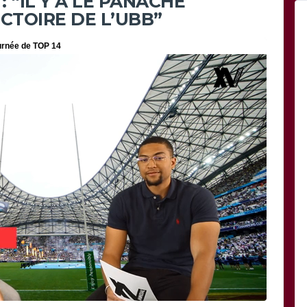
 “IL Y A LE PANACHE
CTOIRE DE L’UBB”